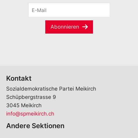
r
E
n
-
a
M
m
a
e
Abonnieren
i
*
l
*
Kontakt
Sozialdemokratische Partei Meikirch
Schüpbergstrasse 9
3045 Meikirch
info@spmeikirch.ch
Andere Sektionen